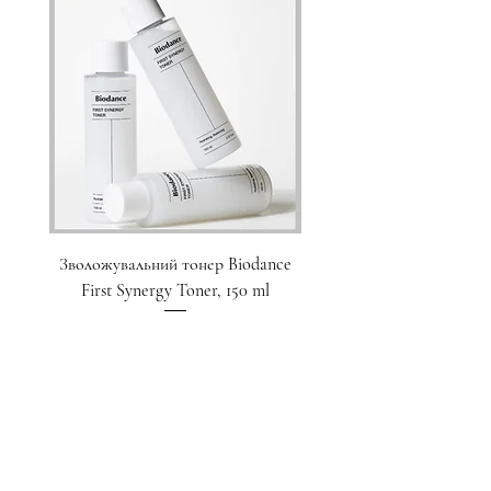
Зволожувальний тонер Biodance
Пристрій для домашнього
First Synergy Toner, 150 ml
за шкірою 6 в 1 Medicub
Ціна
1 700,00 ₴
Додати у кошик