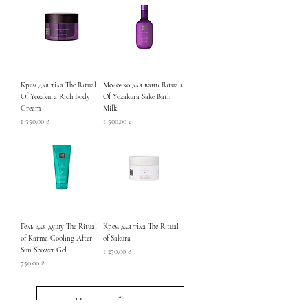
Крем для тіла The Ritual
Молочко для вани Rituals
Of Yozakura Rich Body
Of Yozakura Sake Bath
Cream
Milk
Ціна
Ціна
1 550,00 ₴
1 500,00 ₴
Гель для душу The Ritual
Крем для тіла The Ritual
of Karma Cooling After
of Sakura
Sun Shower Gel
Ціна
1 250,00 ₴
Ціна
750,00 ₴
Показати більше