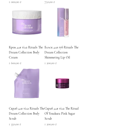
Ціна
Ціна
1 000,00 ₴
750,00 ₴
Крем для тіла Rituals The
Блиск для губ Rituals The
Dream Collection Body
Dream Collection
Cream
Shimmering Lip Oil
Ціна
Ціна
1 600,00 ₴
1 200,00 ₴
Скраб для тіла Rituals The
Скраб для тіла The Ritual
Dream Collection Body
Of Yozakura Pink Sugar
Scrub
Scrub
Ціна
Ціна
1 350,00 ₴
1 200,00 ₴