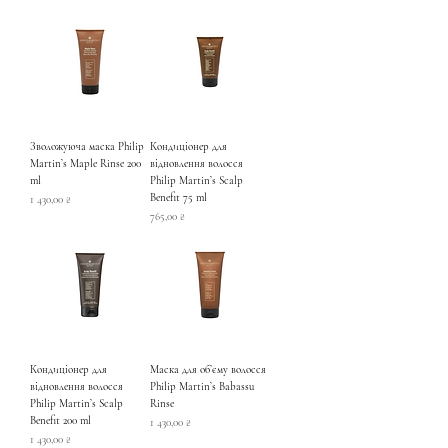
Зволожуюча маска Philip
Кондиціонер для
Martin’s Maple Rinse 200
відновлення волосся
ml
Philip Martin’s Scalp
Benefit 75 ml
Ціна
1 430,00 ₴
Ціна
765,00 ₴
Кондиціонер для
Маска для обʼєму волосся
відновлення волосся
Philip Martin’s Babassu
Philip Martin’s Scalp
Rinse
Benefit 200 ml
Ціна
1 430,00 ₴
Ціна
1 430,00 ₴