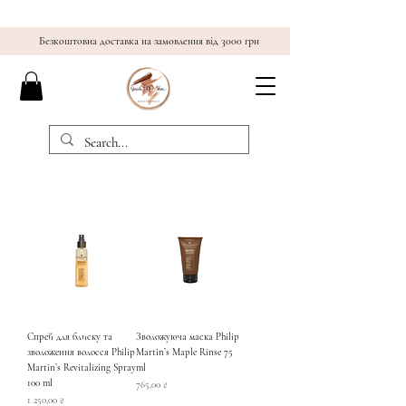
Безкоштовна доставка на замовлення від 3000 грн
Спрей для блиску та
Зволожуюча маска Philip
зволоження волосся Philip
Martin’s Maple Rinse 75
Martin’s Revitalizing Spray
ml
100 ml
Ціна
765,00 ₴
Ціна
1 250,00 ₴