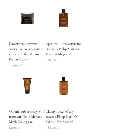
Глибоко зволожуюча
Органічний зволожуючий
маска для пошкодженого
шампунь Philip Martin’s
волосся Philip Martin’s
Maple Wash 320 ml
Fusion Luxury
Ціна
1 880,00 ₴
Ціна
3 770,00 ₴
Органічний зволожуючий
Шампунь для обʼєму
шампунь Philip Martin’s
волосся Philip Martin’s
Maple Wash 75 ml
Babassu Wash 320 ml
Ціна
Ціна
640,00 ₴
1 880,00 ₴