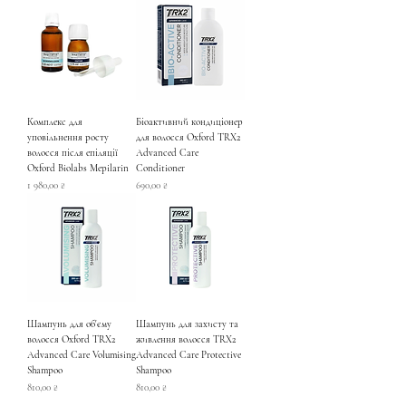
Комплекс для
Біоактивний кондиціонер
уповільнення росту
для волосся Oxford TRX2
волосся після епіляції
Advanced Care
Oxford Biolabs Mepilarin
Conditioner
Ціна
Ціна
1 980,00 ₴
690,00 ₴
Шампунь для об'єму
Шампунь для захисту та
волосся Oxford TRX2
живлення волосся TRX2
Advanced Care Volumising
Advanced Care Protective
Shampoo
Shampoo
Ціна
Ціна
810,00 ₴
810,00 ₴