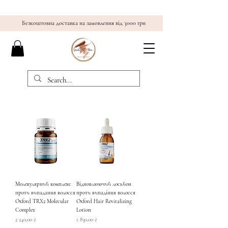
Безкоштовна доставка на замовлення від 3000 грн
Молекулярний комплекс
Відновлюючий лосьйон
проти випадання волосся
проти випадіння волосся
Oxford TRX2 Molecular
Oxford Hair Revitalizing
Complex
Lotion
Ціна
Ціна
2 240,00 ₴
1 830,00 ₴