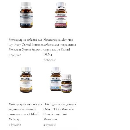
Молекулярна добавка для
Молекулярна дієтична
імунітету Oxford Immune+
добавка для покращення
Molecular System Support
стану шкіри Oxford
DRM4
Ціна
1 890,00 ₴
Ціна
2 080,00 ₴
Молекулярна добавка для
Набір дієтичних добавок
відновлення кольору
Oxford TRX2 Molecular
сивого волосся Oxford
Complex and Post
Melaniq
Menopause
Ціна
Ціна
1 890,00 ₴
2 690,00 ₴