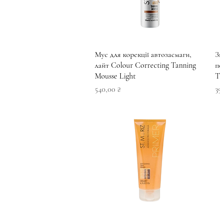
Швидкий перегляд
Мус для корекції автозасмаги,
З
лайт Colour Correcting Tanning
п
Mousse Light
T
Ціна
Ц
540,00 ₴
3