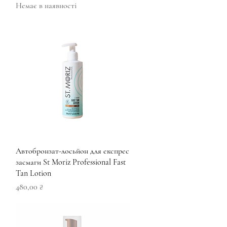
Немає в наявності
Швидкий перегляд
Автобронзат-лосьйон для експрес
засмаги St Moriz Professional Fast
Tan Lotion
Ціна
480,00 ₴