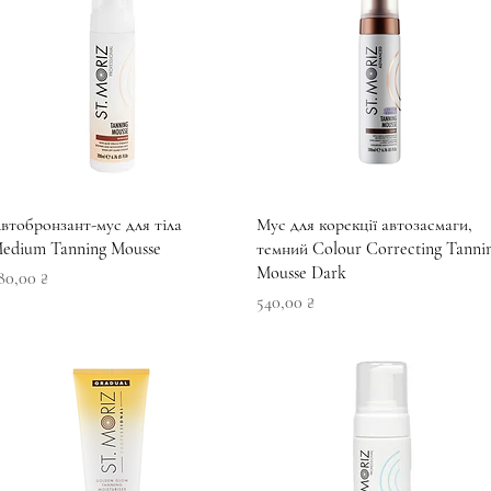
Швидкий перегляд
Швидкий перегляд
втобронзант-мус для тіла
Мус для корекції автозасмаги,
edium Tanning Mousse
темний Colour Correcting Tanni
Mousse Dark
іна
80,00 ₴
Ціна
540,00 ₴