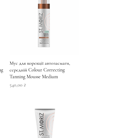
Швидкий перегляд
Мус для корекції автозасмаги,
ng
середній Colour Correcting
Tanning Mousse Medium
Ціна
540,00 ₴