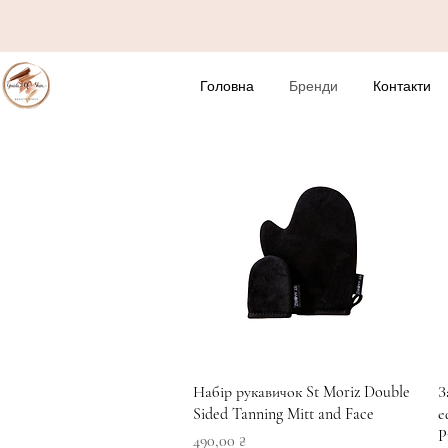
Головна
Бренди
Контакти
Швидкий перегляд
Набір рукавичок St Moriz Double
З
Sided Tanning Mitt and Face
е
P
Ціна
490,00 ₴