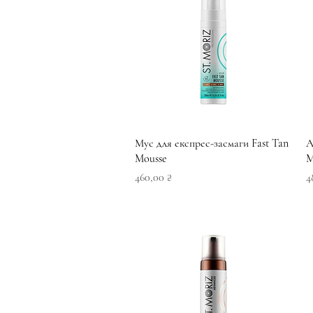
Швидкий перегляд
Мус для експрес-засмаги Fast Tan
А
Mousse
M
Ціна
Ц
460,00 ₴
4