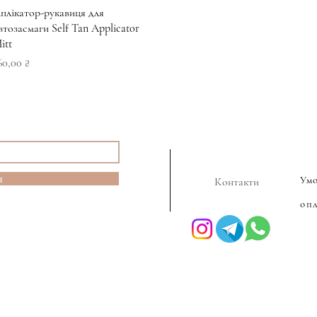
Швидкий перегляд
плікатор-рукавиця для
втозасмаги Self Tan Applicator
itt
іна
60,00 ₴
я
Ум
Контакти
оп