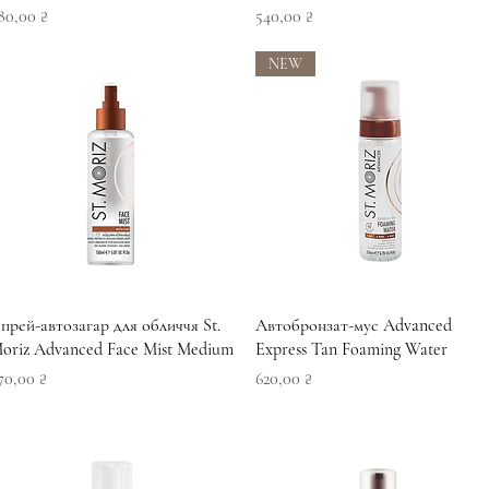
іна
Ціна
80,00 ₴
540,00 ₴
NEW
Швидкий перегляд
Швидкий перегляд
прей-автозагар для обличчя St.
Автобронзат-мус Advanced
oriz Advanced Face Mist Medium
Express Tan Foaming Water
іна
Ціна
70,00 ₴
620,00 ₴