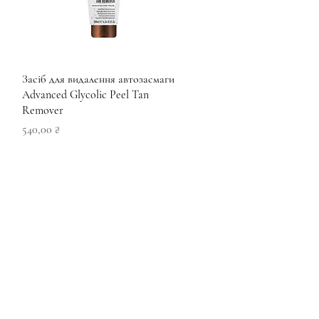
Швидкий перегляд
Засіб для видалення автозасмаги
Advanced Glycolic Peel Tan
Remover
Ціна
540,00 ₴