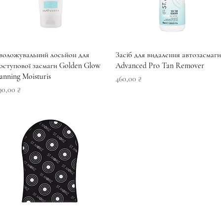
Швидкий перегляд
Швидкий перегляд
воложувальний лосьйон для
Засіб для видалення автозасмаги
оступової засмаги Golden Glow
Advanced Pro Tan Remover
anning Moisturis
Ціна
460,00 ₴
іна
90,00 ₴