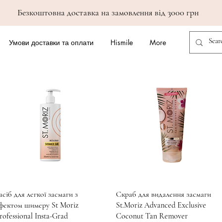
Безкоштовна доставка на замовлення від 3000 грн
Умови доставки та оплати
Hismile
More
Швидкий перегляд
Швидкий перегляд
асіб для легкої засмаги з
Скраб для видалення засмаги
фектом шимеру St Moriz
St.Moriz Advanced Exclusive
rofessional Insta-Grad
Coconut Tan Remover