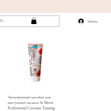
Увійти
Швидкий перегляд
Зволожуючий лосьйон для
поступової засмаги St Moriz
Professional Coconut Tanning