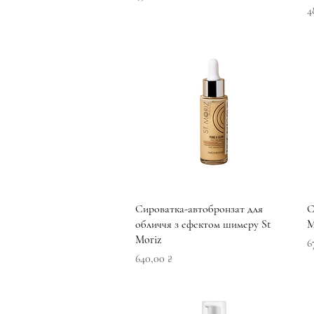
Ц
4
Швидкий перегляд
Сироватка-автобронзат для
С
обличчя з ефектом шимеру St
M
Moriz
Ц
6
Ціна
640,00 ₴