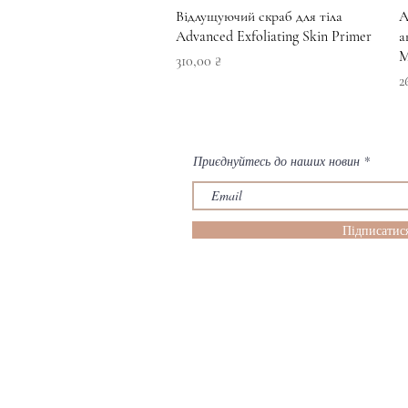
Швидкий перегляд
Відлущуючий скраб для тіла
А
Advanced Exfoliating Skin Primer
а
M
Ціна
310,00 ₴
Ц
2
Приєднуйтесь до наших новин
Підписатис