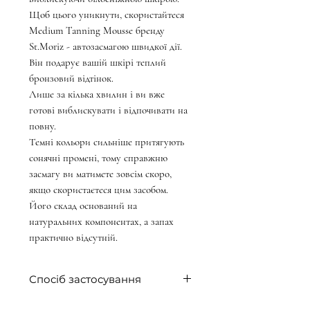
Щоб цього уникнути, скористайтеся
Medium Tanning Mousse бренду
St.Moriz - автозасмагою швидкої дії.
Він подарує вашій шкірі теплий
бронзовий відтінок.
Лише за кілька хвилин і ви вже
готові виблискувати і відпочивати на
повну.
Темні кольори сильніше притягують
сонячні промені, тому справжню
засмагу ви матимете зовсім скоро,
якщо скористаєтеся цим засобом.
Його склад оснований на
натуральних компонентах, а запах
практично відсутній.
Спосіб застосування
Очистити шкіру за допомогою скрабу