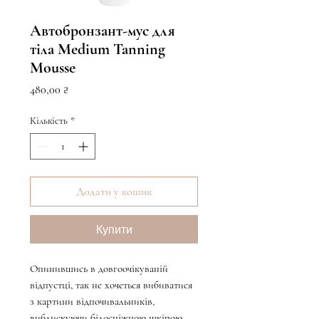
Автобронзант-мус для
тіла Medium Tanning
Mousse
Ціна
480,00 ₴
Кількість
*
Додати у кошик
Купити
Опинившись в довгоочікуваній
відпустці, так не хочеться вибиватися
з картини відпочивальників,
виблискуючи білосніжною шкірою.