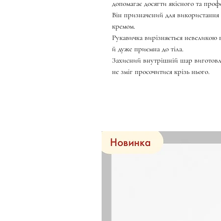
допомагає досягти якісного та проф
Він призначений для використання 
кремом.
Рукавичка вирізняється невеликою 
й дуже приємна до тіла.
Захисний внутрішній шар виготовл
не зміг просочитися крізь нього.