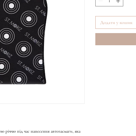
Додати у кошик
ю річчю під час нанесення автозасмаги, яка