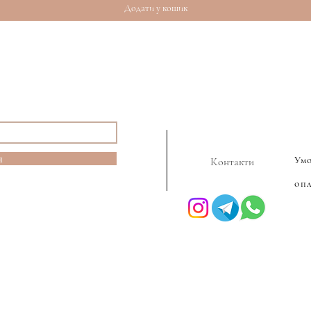
Додати у кошик
я
Ум
Контакти
оп