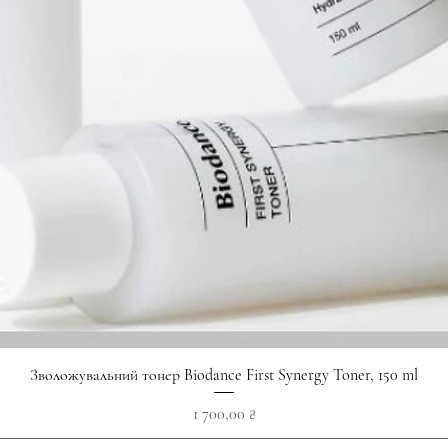
Швидкий перегляд
Зволожувальний тонер Biodance First Synergy Toner, 150 ml
Ціна
1 700,00 ₴