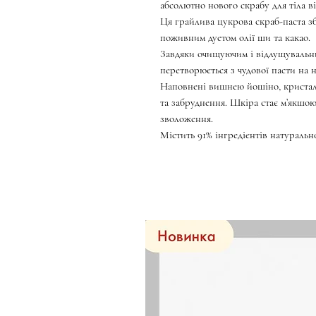
абсолютно нового скрабу для тіла від 
Ця грайлива цукрова скраб-паста зб
поживним дуетом олії ши та какао.
Завдяки очищуючим і відлущувальни
перетворюється з чудової пасти на н
Наповнені вишнею йошіно, кристал
та забруднення. Шкіра стає м’якшо
зволоження.
Містить 91% інгредієнтів натураль