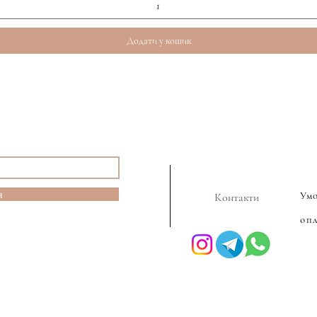
Додати у кошик
я
Ум
Контакти
оп