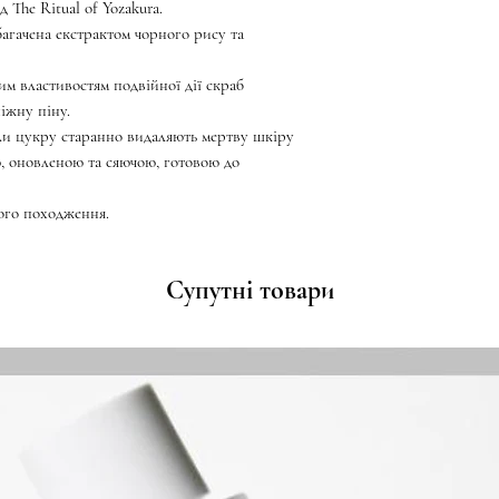
The ​​Ritual of Yozakura.
агачена екстрактом чорного рису та
м властивостям подвійної дії скраб
іжну піну.
и цукру старанно видаляють мертву шкіру
ю, оновленою та сяючою, готовою до
ного походження.
Супутні товари