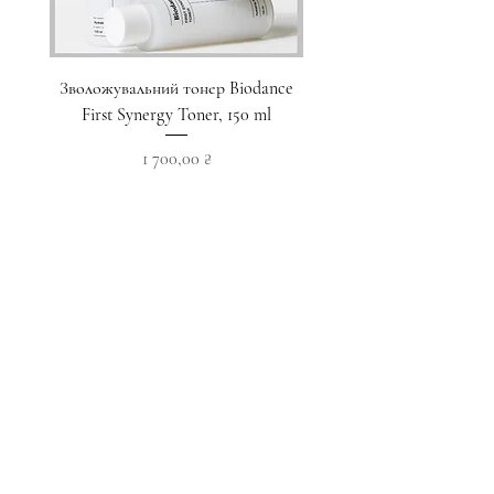
Зволожувальний тонер Biodance
Пристрій для домашнього
First Synergy Toner, 150 ml
за шкірою 6 в 1 Medicub
Ціна
1 700,00 ₴
Додати у кошик
Приєднуйтесь до наших новин