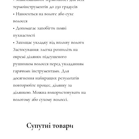
термоінструментів до 230 градусів
• Наноситься на вологе або сухе
волосся
• Допомагає запобігти появі
пухнастості
• Захищає укладку від впливу вологи
Застосування: злегка розпиліть на
окремі ділянки підсушеного
рушником волосся перед укладанням
гарячими інструментами. Для
досягнення найкращих результатів
повторюйте процес, ділянку за
ділянкою. Можна використовувати на
вологому або сухому волоссі.
Супутні товари