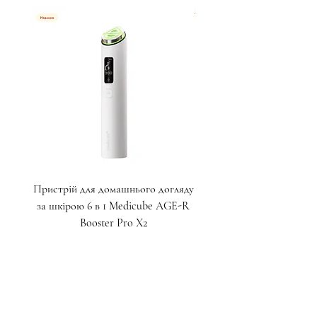
Пристрій для домашнього догляду
Крем для глибокого ліф
за шкірою 6 в 1 Medicube AGE-R
пептидами для зони навк
Booster Pro X2
Ціна
17 000,00 ₴