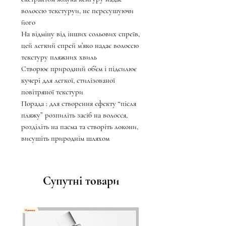
волоссю текстуруи, не пересушуючи
його
На відміну від інших сольових спреїв,
цей легкий спрей м’яко надає волоссю
текстуру пляжних хвиль
Створює природний об’єм і підсилює
кучері для легкої, стилізованої
повітряної текстури
Порада : для створення ефекту “після
пляжу” розпиліть засіб на волосся,
розділіть на пасма та створіть локони,
висушіть природнім шляхом
Супутні товари