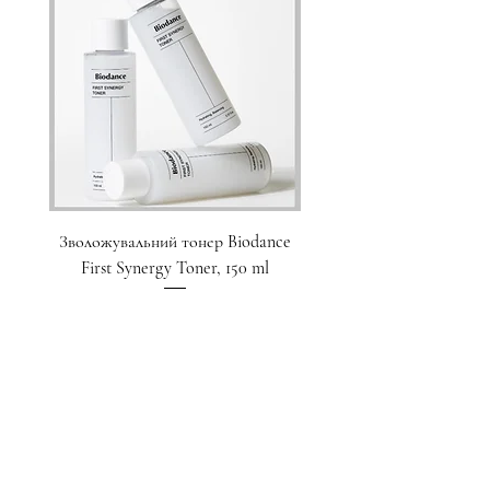
Зволожувальний тонер Biodance
Пристрій для домашнього
First Synergy Toner, 150 ml
за шкірою 6 в 1 Medicub
Ціна
1 700,00 ₴
Додати у кошик