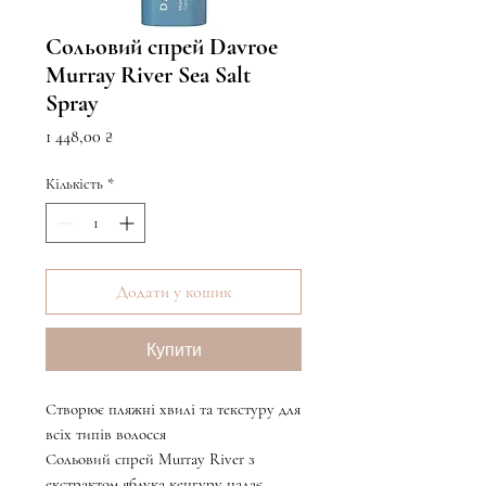
Сольовий спрей Davroe
Murray River Sea Salt
Spray
Ціна
1 448,00 ₴
Кількість
*
Додати у кошик
Купити
Створює пляжні хвилі та текстуру для
всіх типів волосся
Сольовий спрей Murray River з
екстрактом яблука кенгуру надає