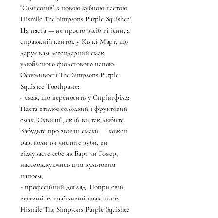
"Сімпсонів" з новою зубною пастою
Hismile The Simpsons Purple Squishee!
Ця паста — не просто засіб гігієни, а
справжній квиток у Квікі-Март, що
дарує вам легендарний смак
улюбленого фіолетового напою.
Особливості The Simpsons Purple
Squishee Toothpaste:
- смак, що переносить у Спрінгфілд:
Паста втілює солодкий і фруктовий
смак "Сквиші", який ви так любите.
Забудьте про звичні смаки — кожен
раз, коли ви чистите зуби, ви
відчуваєте себе як Барт чи Гомер,
насолоджуючись цим культовим
напоєм;
- професійний догляд: Попри свій
веселий та грайливий смак, паста
Hismile The Simpsons Purple Squishee