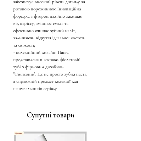
забезпечує високий рівень догляду за
ротовою порожниною.Інноваційна
формула з фтором надійно захищає
від карієсу, зміцнює емаль та
ефективно очищає зубний наліт,
залишаючи відчуття ідеальної чистоти
та свіжості;
- колекційний дизайн: Паста
представлена в яскраво-фіолетовій
тубі з фірмовим дизайном
"Сімпсонів". Це не просто зубна паста,
а справжній предмет колекції для
шанувальників серіалу.
Супутні товари