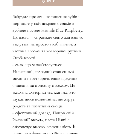
Купити
Забудьте про звичне чищення зубів і
пориньте у світ яскравих смаків з
зубною пастою Hismile Blue Raspberry.
Ця паста — справжнє свято для ваших
відчуттів: не просто засіб гігієни, а
частина веселої та кольорової рутини.
Особливості:
- смак, що запам'ятовується:
Насичений, солодкий смак синьої
малини перетворить ваше щоденне
чищення на приємну насолоду. Це
ідеальна альтернатива для тих, хто
шукає щось незвичайне, що дарує
радість та позитивні емоції;
- ефективний догляд: Попри свій
"смачний" вигляд, паста Hismile
забезпечує високу ефективність. Її
формула з фтором надійно захищає