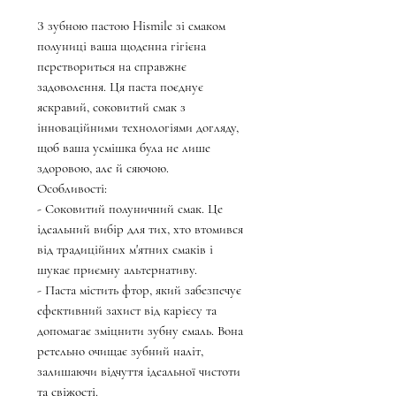
З зубною пастою Hismile зі смаком
полуниці ваша щоденна гігієна
перетвориться на справжнє
задоволення. Ця паста поєднує
яскравий, соковитий смак з
інноваційними технологіями догляду,
щоб ваша усмішка була не лише
здоровою, але й сяючою.
Особливості:
- Соковитий полуничний смак. Це
ідеальний вибір для тих, хто втомився
від традиційних м'ятних смаків і
шукає приємну альтернативу.
- Паста містить фтор, який забезпечує
ефективний захист від карієсу та
допомагає зміцнити зубну емаль. Вона
ретельно очищає зубний наліт,
залишаючи відчуття ідеальної чистоти
та свіжості.