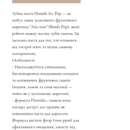
Зубна паста Hismile Ice Pop — це
вибух смаку класичного фруктового
морозива "Айс-поп" (Bomb Pop), який
робить кожну чистку зубів святом. Це
ідеальна паста для тих, хто втомився
від гострої м’яти та шукає смакову
альтернативу.
Особливості:
- Насолоджуйтесь унікальним,
багатошаровим поєднанням солодких
та освіжаючих фруктових смаків
(вишня, лимон та синя малина) —
точно як у культовому морозиві;
- формула Fluoride+, смаком вона
нагадує десерт, але працює як
повноцінна паста для дорослих.
Формула містить фтор (1100 ppm) для
ефективного очищення, захисту від