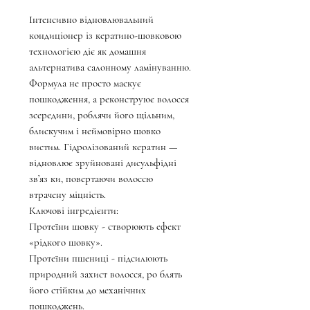
Інтенсивно відновлювальний
кондиціонер із кератино-шовковою
технологією діє як домашня
альтернатива салонному ламінуванню.
Формула не просто маскує
пошкодження, а реконструює волосся
зсередини, роблячи його щільним,
блискучим і неймовірно шовко
вистим. Гідролізований кератин —
відновлює зруйновані дисульфідні
зв’яз ки, повертаючи волоссю
втрачену міцність.
Ключові інгредієнти:
Протеїни шовку - створюють ефект
«рідкого шовку».
Протеїни пшениці - підсилюють
природний захист волосся, ро блять
його стійким до механічних
пошкоджень.