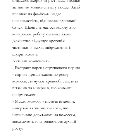
стимулює здоровий ріст пасм, завдяки
активним компонентам у складі. Засіб
впливає на фолікули, надає
шовковистість, відновлює здоровий
блиск. Шампунь має освіжаючу дію,
контролює роботу сальних залоз.
Делікатно відлущує ороговілі
частинки, видаляє забруднення із
шкіри голови.
Активні компоненти:
- Екстракт кореня стручкового перцю
- сприяє пришвидшенню росту
волосся, стимулює кровообіг, містить
вітаміни та мінерали, що живлять
шкіру голови;
- Масло жожоба - містить вітаміни,
мінерали та жирні кислоти, що
інтенсивно доглядають за волоссям,
зволожують та сприяють стимуляції
росту;