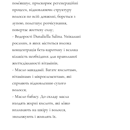
пом'якшує, прискорює регенераційні
процеси, відновлюючи структуру
волосся по всій довжині, бореться з
лупою, полегшує розчісування,
повертає життєву силу;
- Водорості Dunaliella Salina. Унікальні
рослини, в яких міститься висока
концентрація бета-каротину і велика
кількість необхідних для правильної
життєдіяльності вітамінів;
- Масло макадамії. Багате кислотами,
вітамінами і мікроелементами, які
сприяють відновленню сухого
волосся;
- Масло бабасу. До складу масла
входять жирні кислоти, які м'яко
впливають на шкіру і волосся,
зволожують і живлять їх.