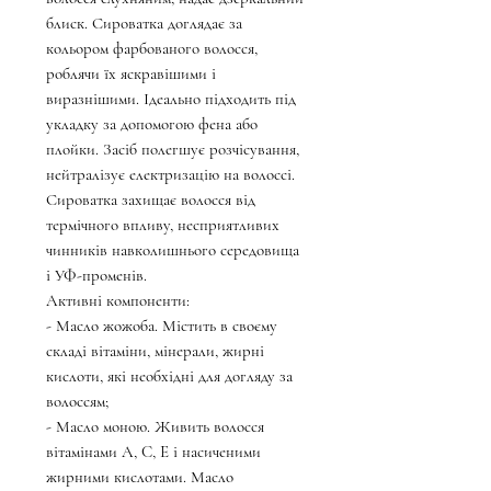
блиск. Сироватка доглядає за
кольором фарбованого волосся,
роблячи їх яскравішими і
виразнішими. Ідеально підходить під
укладку за допомогою фена або
плойки. Засіб полегшує розчісування,
нейтралізує електризацію на волоссі.
Сироватка захищає волосся від
термічного впливу, несприятливих
чинників навколишнього середовища
і УФ-променів.
Активні компоненти:
- Масло жожоба. Містить в своєму
складі вітаміни, мінерали, жирні
кислоти, які необхідні для догляду за
волоссям;
- Масло моною. Живить волосся
вітамінами A, C, E і насиченими
жирними кислотами. Масло