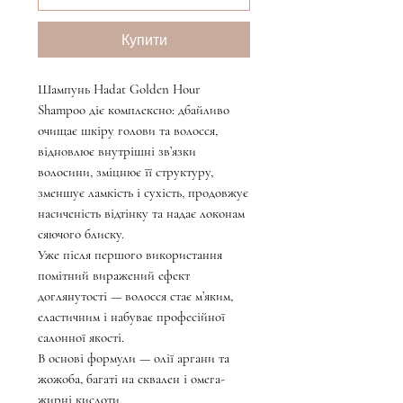
Купити
Шампунь Hadat Golden Hour
Shampoo діє комплексно: дбайливо
очищає шкіру голови та волосся,
відновлює внутрішні зв’язки
волосини, зміцнює її структуру,
зменшує ламкість і сухість, продовжує
насиченість відтінку та надає локонам
сяючого блиску.
Уже після першого використання
помітний виражений ефект
доглянутості — волосся стає м’яким,
еластичним і набуває професійної
салонної якості.
В основі формули — олії аргани та
жожоба, багаті на сквален і омега-
жирні кислоти.