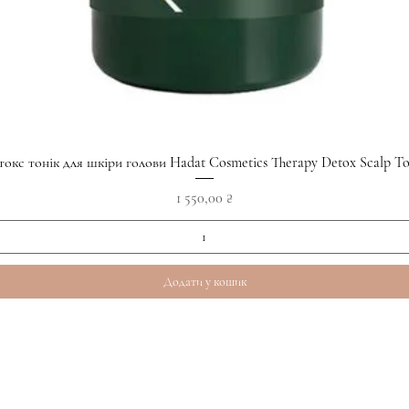
Швидкий перегляд
токс тонік для шкіри голови Hadat Cosmetics Therapy Detox Scalp To
Ціна
1 550,00 ₴
Додати у кошик