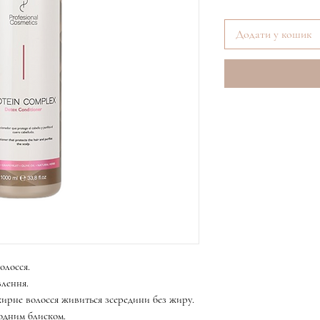
Додати у кошик
олосся.
лення.
ирне волосся живиться зсередини без жиру.
родним блиском.