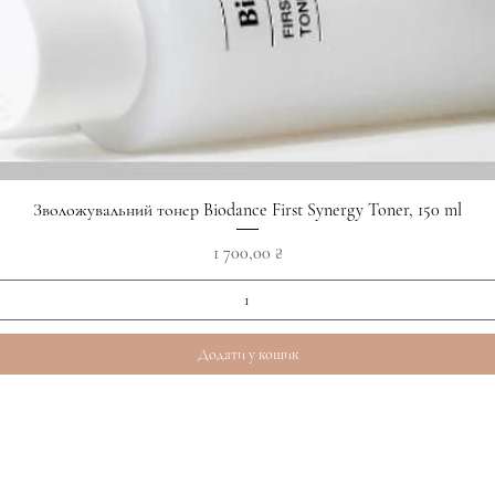
Швидкий перегляд
Зволожувальний тонер Biodance First Synergy Toner, 150 ml
Ціна
1 700,00 ₴
Додати у кошик