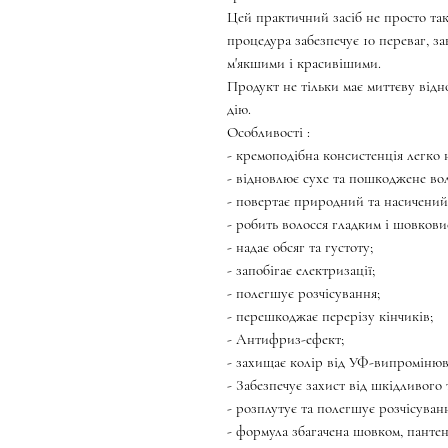
Цей практичний засіб не просто так
процедура забезпечує 10 переваг, з
м'якшими і красивішими.
Продукт не тільки має миттєву відн
дію.
Особливості :
- кремоподібна консистенція легко 
- відновлює сухе та пошкоджене вол
- повертає природний та насичений
- робить волосся гладким і шовкови
- надає обсяг та густоту;
- запобігає електризації;
- полегшує розчісування;
- перешкоджає перерізу кінчиків;
- Антифриз-ефект;
- захищає колір від УФ-випромінюв
- Забезпечує захист від шкідливого
- розплутує та полегшує розчісуван
- формула збагачена шовком, пантен