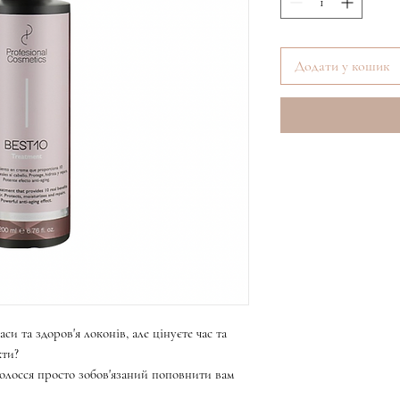
Додати у кошик
си та здоров'я локонів, але цінуєте час та
кти?
волосся просто зобов'язаний поповнити вам