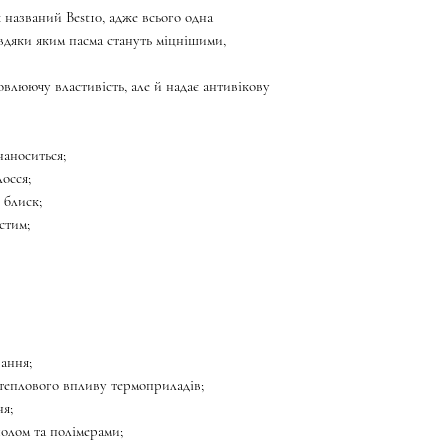
 названий Best10, адже всього одна
авдяки яким пасма стануть міцнішими,
овлюючу властивість, але й надає антивікову
наноситься;
осся;
 блиск;
стим;
ання;
 теплового впливу термоприладів;
ня;
олом та полімерами;