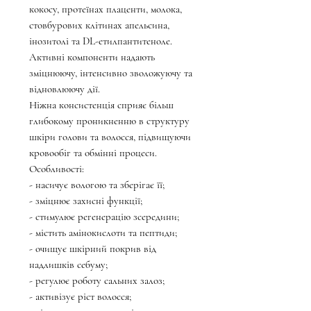
кокосу, протеїнах плаценти, молока,
стовбурових клітинах апельсина,
інозитолі та DL-етилпантитеноле.
Активні компоненти надають
зміцнюючу, інтенсивно зволожуючу та
відновлюючу дії.
Ніжна консистенція сприяє більш
глибокому проникненню в структуру
шкіри голови та волосся, підвищуючи
кровообіг та обмінні процеси.
Особливості:
- насичує вологою та зберігає її;
- зміцнює захисні функції;
- стимулює регенерацію зсередини;
- містить амінокислоти та пептиди;
- очищує шкірний покрив від
надлишків себуму;
- регулює роботу сальних залоз;
- активізує ріст волосся;