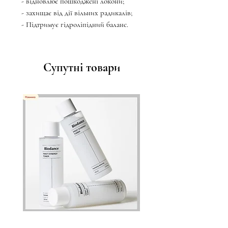
- відновлює пошкоджені локони;
- захищає від дії вільних радикалів;
- Підтримує гідроліпідний баланс.
Супутні товари
Зволожувальний тонер Biodance
Пристрій для домашнього