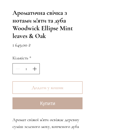
Ароматична свічка з
нотами м'яти та дуба
Woodwick Ellipse Mint
leaves & Oak
Ціна
1 649,00 ₴
Кількість
*
Додати у кошик
Купити
Аромат свіжої м'яти освіжає деревну
суміш зеленого моху, копченого дуба