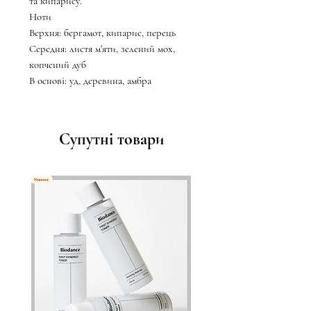
та кипарису.
Ноти
Верхня: бергамот, кипарис, перець
Середня: листя м'яти, зелений мох,
копчений дуб
В основі: уд, деревина, амбра
Супутні товари