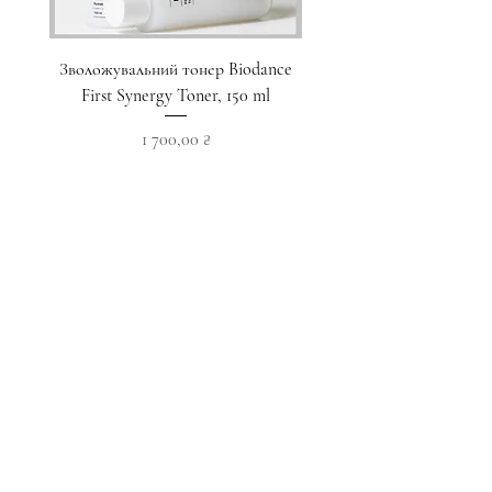
Зволожувальний тонер Biodance
Пристрій для домашнього
First Synergy Toner, 150 ml
за шкірою 6 в 1 Medicub
Ціна
1 700,00 ₴
Додати у кошик
Приєднуйтесь до наших новин
Підписатися