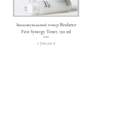
Зволожувальний тонер Biodance
Пристрій для домашнього
First Synergy Toner, 150 ml
за шкірою 6 в 1 Medicub
Ціна
1 700,00 ₴
Додати у кошик
Приєднуйтесь до наших новин