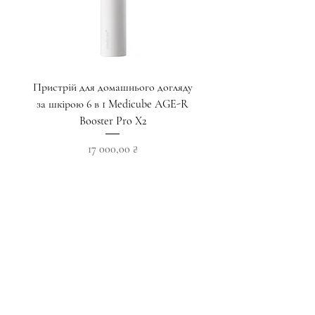
Пристрій для домашнього догляду
Крем для глибокого ліф
за шкірою 6 в 1 Medicube AGE-R
пептидами для зони навк
Booster Pro X2
Ціна
17 000,00 ₴
Додати у кошик
Приєднуйтесь до наших новин