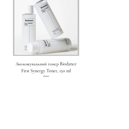
Зволожувальний тонер Biodance
Пристрій для домашнього
First Synergy Toner, 150 ml
за шкірою 6 в 1 Medicub
Ціна
1 700,00 ₴
Додати у кошик