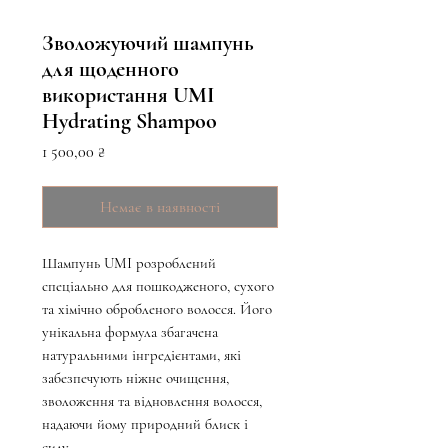
Зволожуючий шампунь
для щоденного
використання UMI
Hydrating Shampoo
Ціна
1 500,00 ₴
Немає в наявності
Шампунь UMI розроблений
спеціально для пошкодженого, сухого
та хімічно обробленого волосся. Його
унікальна формула збагачена
натуральними інгредієнтами, які
забезпечують ніжне очищення,
зволоження та відновлення волосся,
надаючи йому природний блиск і
силу.