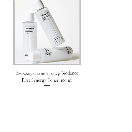
Зволожувальний тонер Biodance
Пристрій для домашнього
First Synergy Toner, 150 ml
за шкірою 6 в 1 Medicub
Ціна
1 700,00 ₴
Додати у кошик