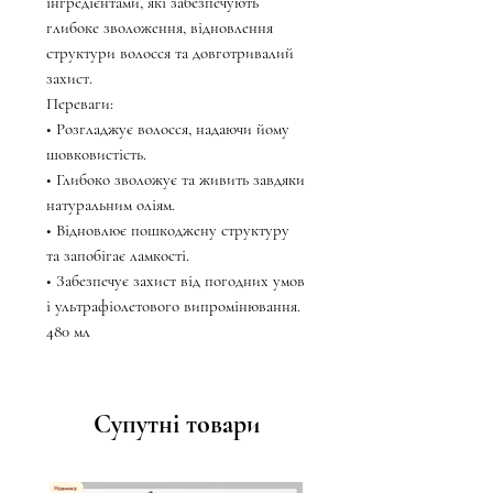
інгредієнтами, які забезпечують
глибоке зволоження, відновлення
структури волосся та довготривалий
захист.
Переваги:
• Розгладжує волосся, надаючи йому
шовковистість.
• Глибоко зволожує та живить завдяки
натуральним оліям.
• Відновлює пошкоджену структуру
та запобігає ламкості.
• Забезпечує захист від погодних умов
і ультрафіолетового випромінювання.
480 мл
Супутні товари