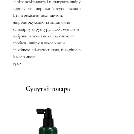
каріте освітлюють і підтягують шкіру,
коригуючи зморшки й «гусячі лапки».
Ці інгредієнти поліпшують
мікроциркуляцію та зміцнюють
капілярну структуру, щоб зменшити
набряки й темні кола під очима та
зробити шкіру навколо очей
свіжішою, підтягнутішою, гладкішою
й молодшою.
15 мл
Супутні товари