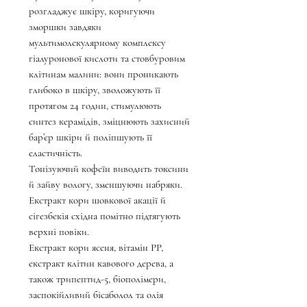
розгладжує шкіру, коригуючи
зморшки завдяки
мультимолекулярному комплексу
гіалуронової кислоти та стовбуровим
клітинам малини: вони проникають
глибоко в шкіру, зволожують її
протягом 24 годин, стимулюють
синтез керамідів, зміцнюють захисний
бар’єр шкіри й поліпшують її
еластичність.
Тонізуючий кофеїн виводить токсини
й зайву вологу, зменшуючи набряки.
Екстракт кори шовкової акації й
сігезбекія східна помітно підтягують
верхні повіки.
Екстракт кори ясеня, вітамін РР,
екстракт клітин кавового дерева, а
також трипептид-5, біополімери,
заспокійливий бісаболол та олія