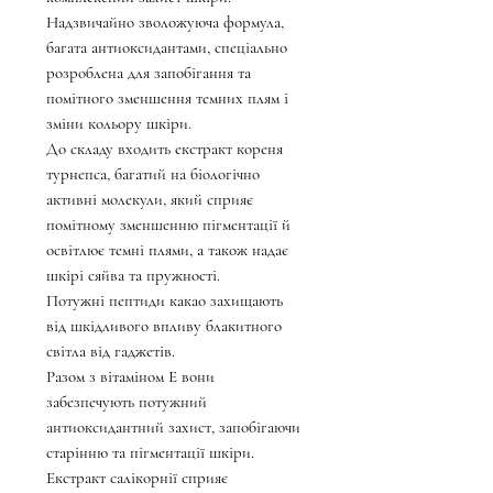
Надзвичайно зволожуюча формула,
багата антиоксидантами, спеціально
розроблена для запобігання та
помітного зменшення темних плям і
зміни кольору шкіри.
До складу входить екстракт кореня
турнепса, багатий на біологічно
активні молекули, який сприяє
помітному зменшенню пігментації й
освітлює темні плями, а також надає
шкірі сяйва та пружності.
Потужні пептиди какао захищають
від шкідливого впливу блакитного
світла від гаджетів.
Разом з вітаміном Е вони
забезпечують потужний
антиоксидантний захист, запобігаючи
старінню та пігментації шкіри.
Екстракт салікорнії сприяє