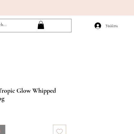
Увійти
 Tropic Glow Whipped
0g
і