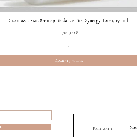
Швидкий перегляд
Зволожувальний тонер Biodance First Synergy Toner, 150 ml
Ціна
1 700,00 ₴
Додати у кошик
я
Ум
Контакти