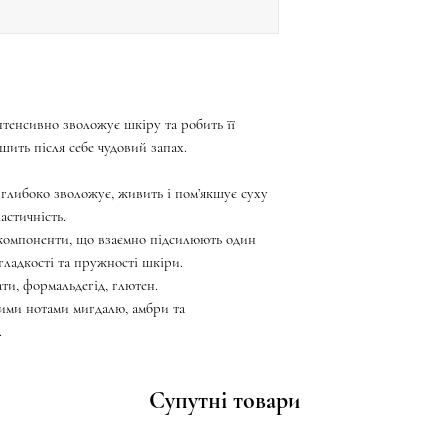
нтенсивно зволожує шкіру та робить її
ишить після себе чудовий запах.
 глибоко зволожує, живить і помʼякшує суху
астичність.
 компоненти, що взаємно підсилюють один
гладкості та пружності шкіри.
ати, формальдегід, глютен.
вими нотами мигдалю, амбри та
.
Супутні товари