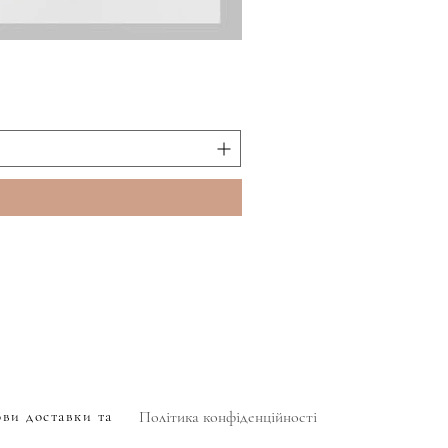
П
ови доставки та
Політика конфіденційності