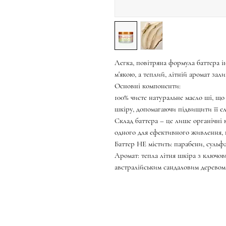
Легка, повітряна формула баттера і
м'якою, а теплий, літній аромат зал
Основні компоненти:
100% чисте натуральне масло ші, що
шкіру, допомагаючи підвищити її ел
Склад баттера – це лише органічні
одного для ефективного живлення, 
Баттер НЕ містить: парабени, сульф
Аромат: тепла літня шкіра з ключо
австралійським сандаловим деревом