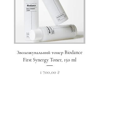
Зволожувальний тонер Biodance
Пристрій для домашнього
First Synergy Toner, 150 ml
за шкірою 6 в 1 Medicub
Ціна
1 700,00 ₴
Додати у кошик
Приєднуйтесь до наших новин