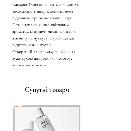
гладкою. Глибоко живить та балансує
зволоженість шкіри, допомагаючи
відновити природне сяйво шкіри.
Пахне теплим димно-квітковим
ароматом із нотами малини, чистого
жасмину та мускусу. Скраб, що дає
відчуття оази в пустелі.
Створений для догляду за сухою та
дуже сухою шкірою, яка потребує
ковток зволоження.
Супутні товари