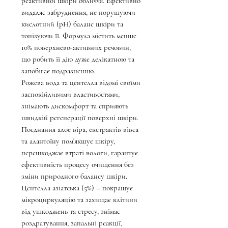
реактивної шкіри обличчя. Ефективно
видаляє забруднення, не порушуючи
кислотний (рН) баланс шкіри та
тонізуючи її. Формула містить менше
10% поверхнево-активних речовин,
що робить її дію дуже делікатною та
запобігає подразненню.
Рожева вода та центелла відомі своїми
заспокійливими властивостями,
знімають дискомфорт та сприяють
швидкій регенерації поверхні шкіри.
Поєднання алое віра, екстрактів вівса
та алантоїну пом'якшує шкіру,
перешкоджає втраті вологи, гарантує
ефективність процесу очищення без
зміни природного балансу шкіри.
Центелла азіатська (5%) – покращує
мікроциркуляцію та захищає клітини
від ушкоджень та стресу, знімає
роздратування, запальні реакції,