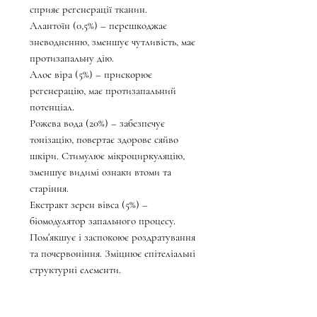
сприяє регенерації тканин.
Алантоїн (0,5%) – перешкоджає
зневодненню, зменшує чутливість, має
протизапальну дію.
Алое віра (5%) – прискорює
регенерацію, має протизапальний
потенціал.
Рожева вода (20%) – забезпечує
тонізацію, повертає здорове сяйво
шкіри. Стимулює мікроциркуляцію,
зменшує видимі ознаки втоми та
старіння.
Екстракт зерен вівса (5%) –
біомодулятор запального процесу.
Пом'якшує і заспокоює роздратування
та почервоніння. Зміцнює епітеліальні
структурні елементи.