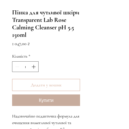
Пінка для чутливої шкіри
Transparent Lab Rose
Calming Cleanser pH 5.5
150ml
Ціна
1 047,00 ₴
Кількість
*
Додати у кошик
Купити
Надзвичайно педантична формула для
очищення вимогливої ​​чутливої ​​та