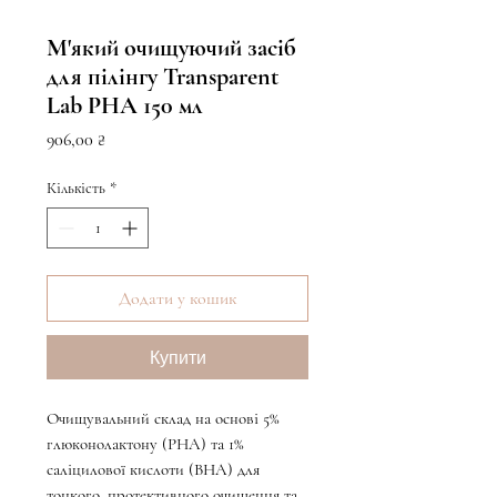
М'який очищуючий засіб
для пілінгу Transparent
Lab PHA 150 мл
Ціна
906,00 ₴
Кількість
*
Додати у кошик
Купити
Очищувальний склад на основі 5%
глюконолактону (РНА) та 1%
саліцилової кислоти (ВНА) для
тонкого, протективного очищення та