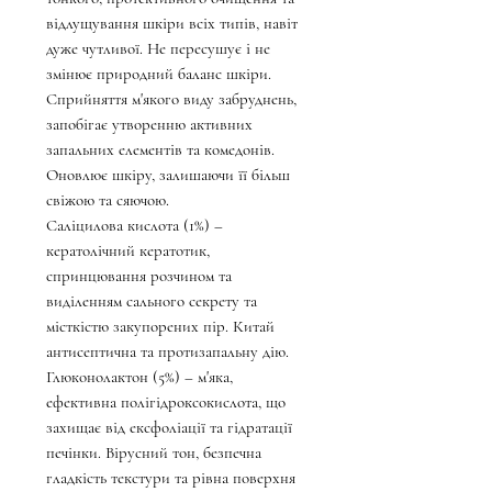
відлущування шкіри всіх типів, навіт
дуже чутливої. Не пересушує і не
змінює природний баланс шкіри.
Сприйняття м'якого виду забруднень,
запобігає утворенню активних
запальних елементів та комедонів.
Оновлює шкіру, залишаючи її більш
свіжою та сяючою.
Саліцилова кислота (1%) –
кератолічний кератотик,
спринцювання розчином та
виділенням сального секрету та
місткістю закупорених пір. Китай
антисептична та протизапальну дію.
Глюконолактон (5%) – м'яка,
ефективна полігідроксокислота, що
захищає від ексфоліації та гідратації
печінки. Вірусний тон, безпечна
гладкість текстури та рівна поверхня