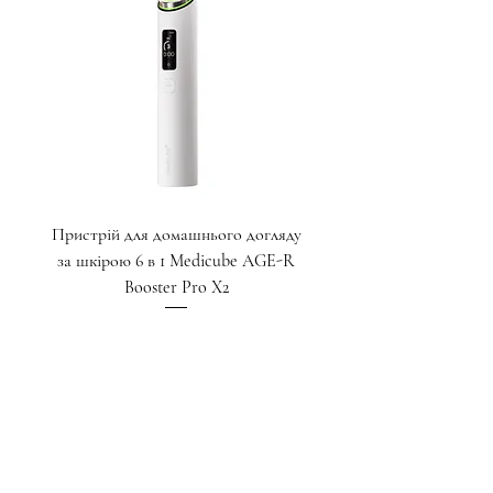
Пристрій для домашнього догляду
Крем для глибокого ліф
за шкірою 6 в 1 Medicube AGE-R
пептидами для зони навк
Booster Pro X2
Ціна
17 000,00 ₴
Додати у кошик