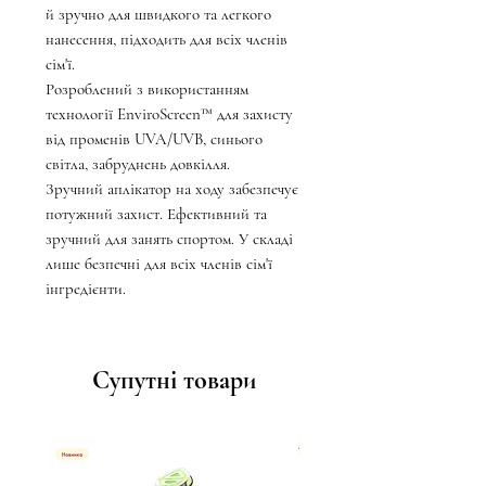
й зручно для швидкого та легкого
нанесення, підходить для всіх членів
сім'ї.
Розроблений з використанням
технології EnviroScreen™ для захисту
від променів UVA/UVB, синього
світла, забруднень довкілля.
Зручний аплікатор на ходу забезпечує
потужний захист. Ефективний та
зручний для занять спортом. У складі
лише безпечні для всіх членів сім'ї
інгредієнти.
Супутні товари