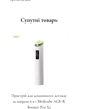
Супутні товари
Пристрій для домашнього догляду
Крем для глибокого ліф
за шкірою 6 в 1 Medicube AGE-R
пептидами для зони навк
Booster Pro X2