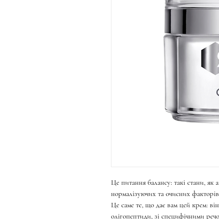
Це питання балансу: такі стани, як
нормалізуючих та очисних факторів
Це саме те, що дає вам цей крем: ві
олігопептиди, зі специфічними реч