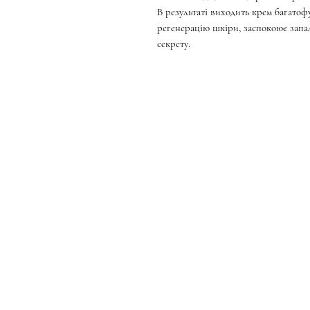
В результаті виходить крем багатоф
регенерацію шкіри, заспокоює запа
секрету.