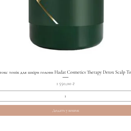
Швидкий перегляд
токс тонік для шкіри голови Hadat Cosmetics Therapy Detox Scalp To
Ціна
1 550,00 ₴
Додати у кошик