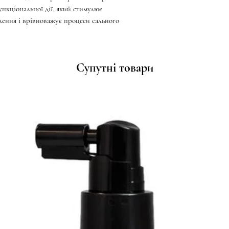
ункціональної дії, який стимулює
лення і врівноважує процеси сального
Супутні товари