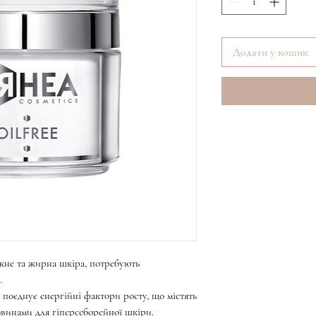
Додати у кошик
 акне та жирна шкіра, потребують
.
н поєднує енергійні фактори росту, що містять
овинами для гіперсеборейної шкіри.