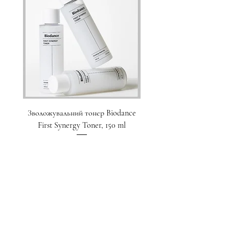
Зволожувальний тонер Biodance
Пристрій для домашнього
First Synergy Toner, 150 ml
за шкірою 6 в 1 Medicub
Ціна
1 700,00 ₴
Додати у кошик