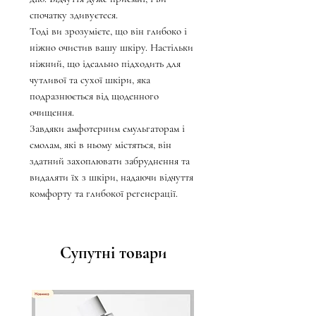
спочатку здивуєтеся.
Тоді ви зрозумієте, що він глибоко і
ніжно очистив вашу шкіру. Настільки
ніжний, що ідеально підходить для
чутливої ​​та сухої шкіри, яка
подразнюється від щоденного
очищення.
Завдяки амфотерним емульгаторам і
смолам, які в ньому містяться, він
здатний захоплювати забруднення та
видаляти їх з шкіри, надаючи відчуття
комфорту та глибокої регенерації.
Супутні товари