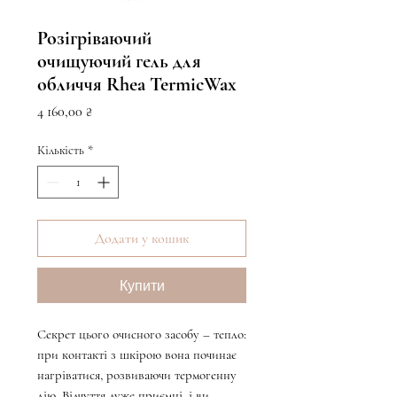
Розігріваючий
очищуючий гель для
обличчя Rhea TermicWax
Ціна
4 160,00 ₴
Кількість
*
Додати у кошик
Купити
Секрет цього очисного засобу – тепло:
при контакті з шкірою вона починає
нагріватися, розвиваючи термогенну
дію. Відчуття дуже приємні, і ви