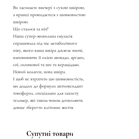
Ви засинаєте ввечері з сухою шкірою,
а вранці прокидаєтеся з шовковистою
шкірою.
Що сталося за ніч?
Наша супер-живильна емульсія
спрацювала під час метаболічного
піку, якого ваша шкіра досягає вночі,
наповнюючи її олією авокадо, аргани,
сої, оливкової та ши та керамідами.
Новий колаген, нова шкіра.
І щоб не втратити цю шовковистість,
ми додали до формули антиоксидант
токоферол, спеціально для захисту
теломер, які таким чином дозволяють
довше зберегти клітинне життя.
Супутні товари