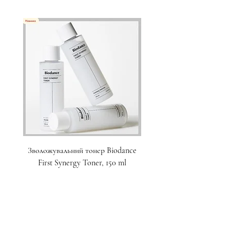
Зволожувальний тонер Biodance
Пристрій для домашнього
First Synergy Toner, 150 ml
за шкірою 6 в 1 Medicub
Ціна
1 700,00 ₴