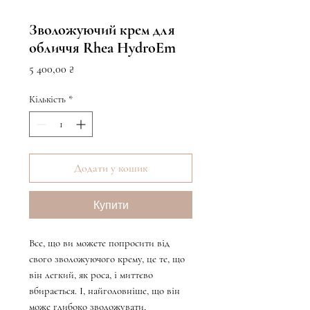
Зволожуючий крем для
обличчя Rhea HydroEm
Ціна
5 400,00 ₴
Кількість
*
Додати у кошик
Купити
Все, що ви можете попросити від
свого зволожуючого крему, це те, що
він легкий, як роса, і миттєво
вбирається. І, найголовніше, що він
може глибоко зволожувати,