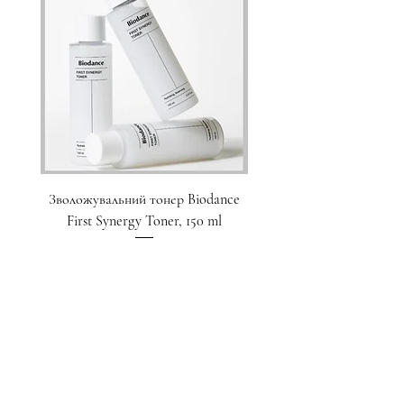
Зволожувальний тонер Biodance
Пристрій для домашнього
First Synergy Toner, 150 ml
за шкірою 6 в 1 Medicub
Ціна
1 700,00 ₴
Додати у кошик