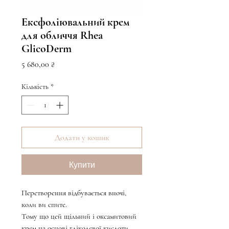
Ексфоліювальний крем
для обличчя Rhea
GlicoDerm
Ціна
5 680,00 ₴
Кількість
*
Додати у кошик
Купити
Перетворення відбувається вночі,
коли ви спите.
Тому що цей щільний і оксамитовий
крем на основі гліколевої кислоти