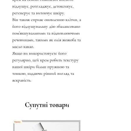
відлущує, розгладжує, детоксикує,
регенерує та витончує шкіру.
Він також сприяє оновленню клітин, а
його відлущувальну дію збалансовано
пом’якшувальними та відновлюючими
речовинами, такими як олія жожоба та
масло какао.
Якщо ви використовуєте його
регулярно, цей крем робить текстуру
вашої шкіри більш пружною та
тонкою, надаючи рівний вигляд та
яскравість.
Супутні товари