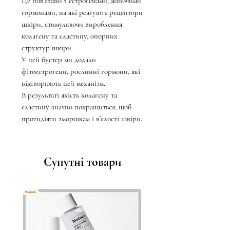
Це пов’язано з естрогенами, жіночими
гормонами, на які реагують рецептори
шкіри, стимулюючи вироблення
колагену та еластину, опорних
структур шкіри.
У цей бустер ми додали
фітоестрогени, рослинні гормони, які
відтворюють цей механізм.
В результаті якість колагену та
еластину значно покращиться, щоб
протидіяти зморшкам і в’ялості шкіри.
Супутні товари