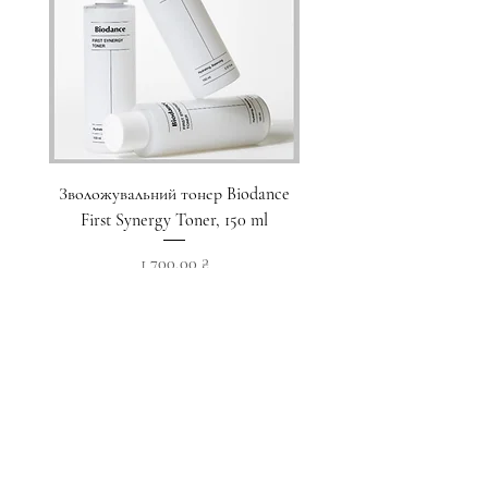
Зволожувальний тонер Biodance
Пристрій для домашнього
First Synergy Toner, 150 ml
за шкірою 6 в 1 Medicub
Ціна
1 700,00 ₴
Додати у кошик
Приєднуйтесь до наших новин