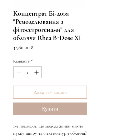
Концентрат Бі-доза
"Ремоделювання з
фітоестрогенами" для
обличчя Rhea B-Dose XI
Ціна
3 980,00 ₴
Кількість
*
Додати у кошик
Купити
Ви помічали, що молоді жінки мають
пухку шкіру та чіткі контури обличчя?