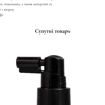
и, ніацинамід, а також матируючі та
 з кварцу.
фі.
Супутні товари