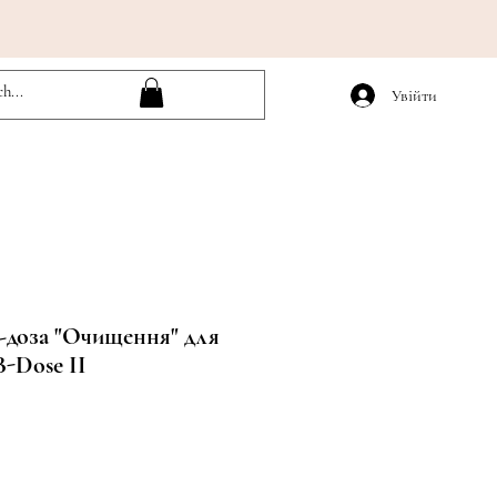
Увійти
-доза "Очищення" для
B-Dose II