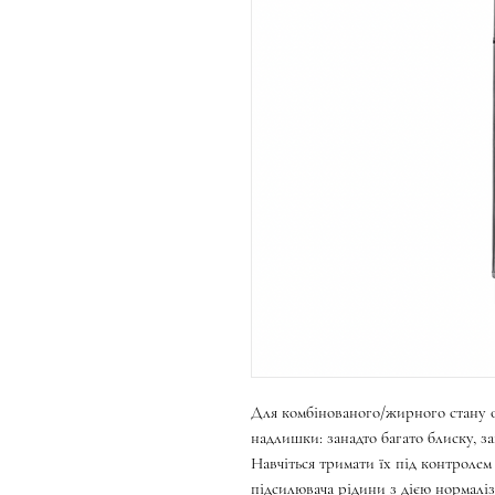
Для комбінованого/жирного стану о
надлишки: занадто багато блиску, за
Навчіться тримати їх під контроле
підсилювача рідини з дією нормаліз