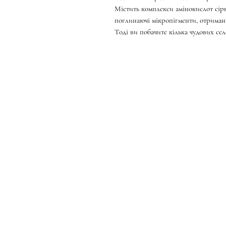
Містить комплекси амінокислот сірк
поглинаючі мікропігменти, отримані
Тоді ви побачите кілька чудових сел