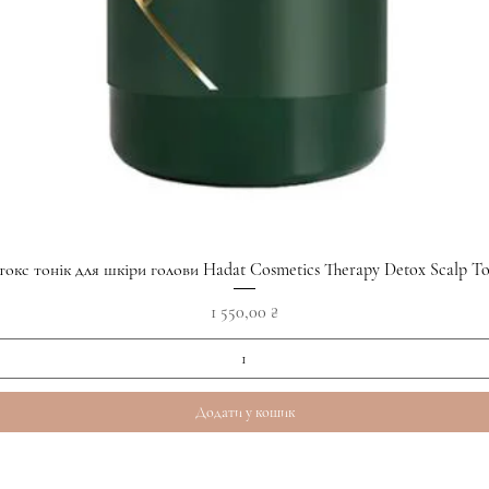
Швидкий перегляд
токс тонік для шкіри голови Hadat Cosmetics Therapy Detox Scalp To
Ціна
1 550,00 ₴
Додати у кошик