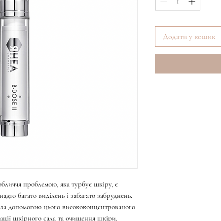
Додати у кошик
бличчя проблемою, яка турбує шкіру, є
надто багато виділень і забагато забруднень.
м за допомогою цього висококонцентрованого
ації шкірного сала та очищення шкіри.