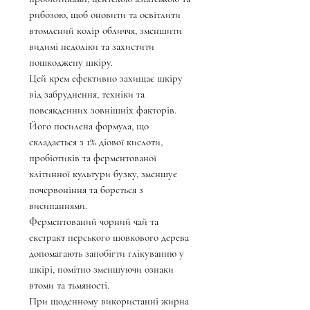
рибозою, щоб оновити та освітлити
втомлений колір обличчя, зменшити
видимі недоліки та захистити
пошкоджену шкіру.
Цей крем ефективно захищає шкіру
від забруднення, техніки та
повсякденних зовнішніх факторів.
Його посилена формула, що
складається з 1% діової кислоти,
пробіотиків та ферментованої
клітинної культури бузку, зменшує
почервоніння та бореться з
висипаннями.
Ферментований чорний чай та
екстракт перського шовкового дерева
допомагають запобігти глікуванню у
шкірі, помітно зменшуючи ознаки
втоми та тьмяності.
При щоденному використанні жирна