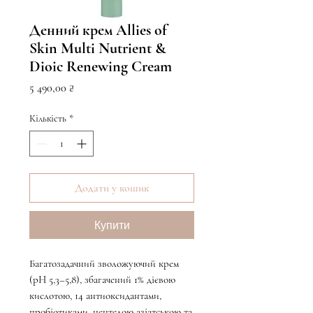
Денний крем Allies of
Skin Multi Nutrient &
Dioic Renewing Cream
Ціна
5 490,00 ₴
Кількість
*
Додати у кошик
Купити
Багатозадачний зволожуючий крем
(pH 5,3–5,8), збагачений 1% дієвою
кислотою, 14 антиоксидантами,
пробіотиками, центелою азіатською та