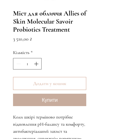
Міст для обличчя Allies of
Skin Molecular Savoir
Probiotics Treatment
Ціна
3 510,00 ₴
Кількість
*
Додати у кошик
Купити
Коли шкірі терміново потрібне
відновлення рН-балансу та комфорту,
антибактеріальний захист та
зволоження, справжнім порятунком