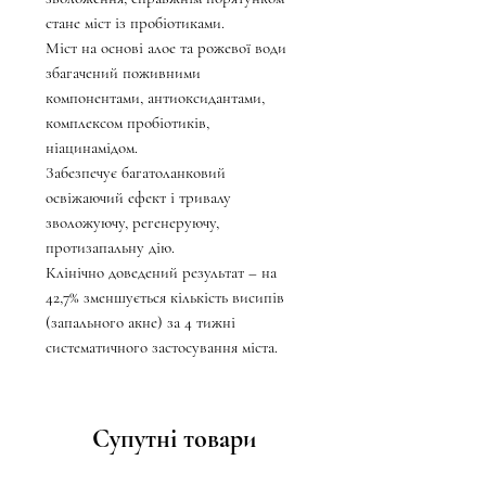
стане міст із пробіотиками.
Міст на основі алое та рожевої води
збагачений поживними
компонентами, антиоксидантами,
комплексом пробіотиків,
ніацинамідом.
Забезпечує багатоланковий
освіжаючий ефект і тривалу
зволожуючу, регенеруючу,
протизапальну дію.
Клінічно доведений результат – на
42,7% зменшується кількість висипів
(запального акне) за 4 тижні
систематичного застосування міста.
Супутні товари