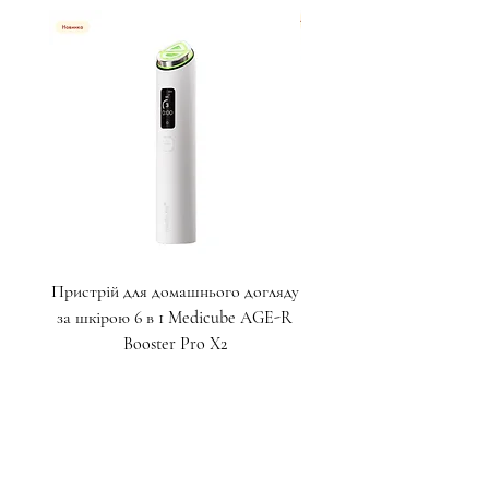
Пристрій для домашнього догляду
Крем для глибокого ліф
за шкірою 6 в 1 Medicube AGE-R
пептидами для зони навк
Booster Pro X2
Ціна
17 000,00 ₴