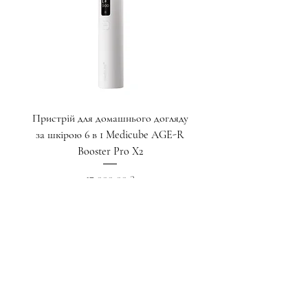
Пристрій для домашнього догляду
Крем для глибокого ліф
за шкірою 6 в 1 Medicube AGE-R
пептидами для зони навк
Booster Pro X2
Ціна
17 000,00 ₴
Додати у кошик