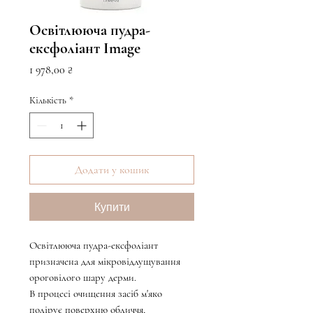
Освітлююча пудра-
ексфоліант Image
Ціна
1 978,00 ₴
Кількість
*
Додати у кошик
Купити
Освітлююча пудра-ексфоліант
призначена для мікровідлущування
ороговілого шару дерми.
В процесі очищення засіб м'яко
полірує поверхню обличчя,