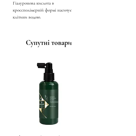
Гіалуронова кислота в
кроссполімерній формі насичує
клітини водою.
Супутні товари