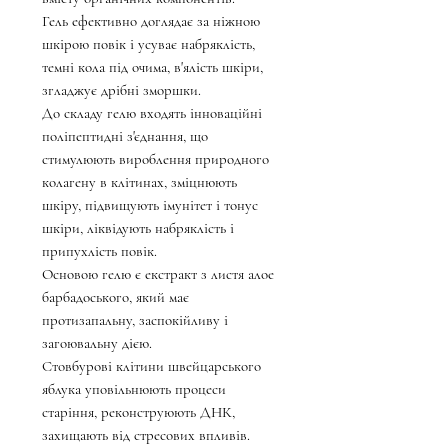
Гель ефективно доглядає за ніжною
шкірою повік і усуває набряклість,
темні кола під очима, в'ялість шкіри,
згладжує дрібні зморшки.
До складу гелю входять інноваційні
поліпептидні з'єднання, що
стимулюють вироблення природного
колагену в клітинах, зміцнюють
шкіру, підвищують імунітет і тонус
шкіри, ліквідують набряклість і
припухлість повік.
Основою гелю є екстракт з листя алое
барбадоського, який має
протизапальну, заспокійливу і
загоювальну дією.
Стовбурові клітини швейцарського
яблука уповільнюють процеси
старіння, реконструюють ДНК,
захищають від стресових впливів.