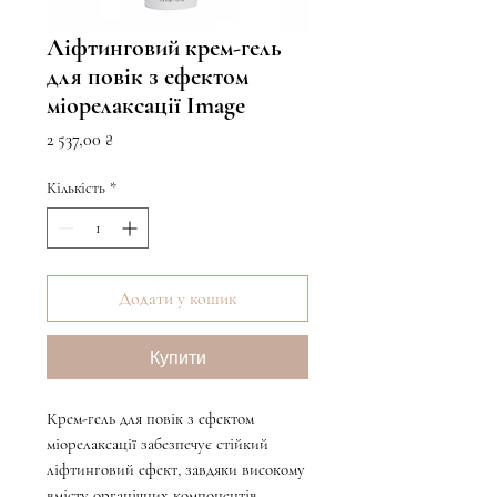
Ліфтинговий крем-гель
для повік з ефектом
міорелаксації Image
Ціна
2 537,00 ₴
Кількість
*
Додати у кошик
Купити
Крем-гель для повік з ефектом
міорелаксації забезпечує стійкий
ліфтинговий ефект, завдяки високому
вмісту органічних компонентів.