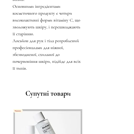
Основними інгредієнтами
косметичного продукту є чотири
високоактивні форми вітаміну С, що
зволожують шкіру, і перешкоджають
її старінню.
Лосьйон для рук і тіла розроблений
професіоналами для ніжної,
збезводненої, схильної до
почервоніння шкіри, підійде для всіх
її типів.
Супутні товари