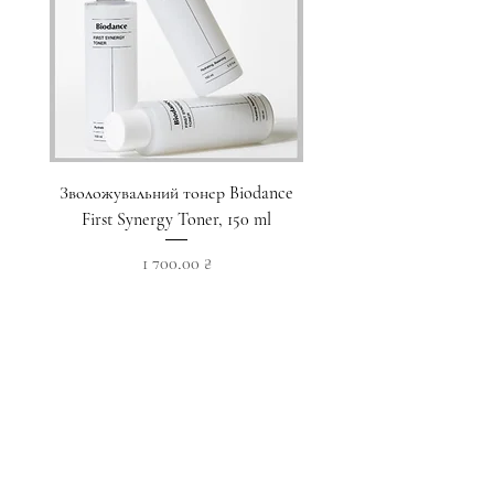
Зволожувальний тонер Biodance
Пристрій для домашнього
First Synergy Toner, 150 ml
за шкірою 6 в 1 Medicub
Ціна
1 700,00 ₴
Додати у кошик
Приєднуйтесь до наших новин