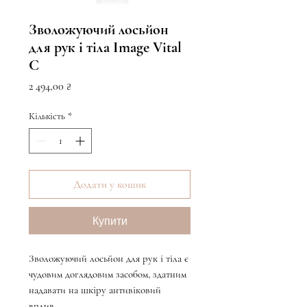
Зволожуючий лосьйон
для рук і тіла Image Vital
C
Ціна
2 494,00 ₴
Кількість
*
Додати у кошик
Купити
Зволожуючий лосьйон для рук і тіла є
чудовим доглядовим засобом, здатним
надавати на шкіру антивіковий
вплив.