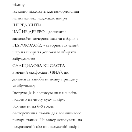
рідину
ідеально підходять для використання
на незначних недоліках шкіри
ІНГРЕДІЄНТИ
ЧАЙНЕ ДЕРЕВО - допомагає
заспокоїти почервоніння та набряки
ГІДРОКОЛОЇД - створює захисний
шар на шкірі та допомагає вбирати
забруднення
САЛІЦИЛОВА КИСЛОТА -
хімічний ексфоліант (ВНА), що
допомагає запобігти появу прищів у
майбутньому
Інструкція із застосування: нанесіть
пластир на чисту суху шкіру.
Залишити на 6-8 годин.
Застереження: тільки для зовнішнього
використання. Не використовувати на
подразненій або пошкодженій шкірі.