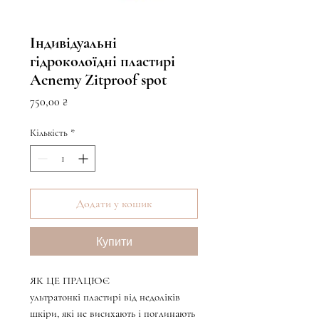
Індивідуальні
гідроколоїдні пластирі
Acnemy Zitproof spot
Ціна
750,00 ₴
Кількість
*
Додати у кошик
Купити
ЯК ЦЕ ПРАЦЮЄ
ультратонкі пластирі від недоліків
шкіри, які не висихають і поглинають