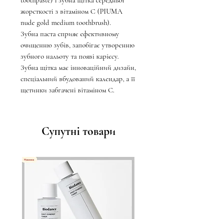
toothpaste) і зубна щітка середньої
жорсткості з вітаміном С (PIUMA
nude gold medium toothbrush).
Зубна паста сприяє ефективному
очищенню зубів, запобігає утворенню
зубного нальоту та появі карієсу.
Зубна щітка має інноваційний дизайн,
спеціальний вбудований календар, а її
щетинки забгачені вітаміном С.
Супутні товари