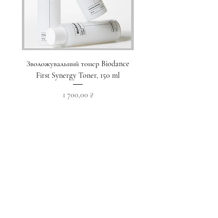
Зволожувальний тонер Biodance
Пристрій для домашнього
First Synergy Toner, 150 ml
за шкірою 6 в 1 Medicub
Ціна
1 700,00 ₴
Додати у кошик
Приєднуйтесь до наших новин