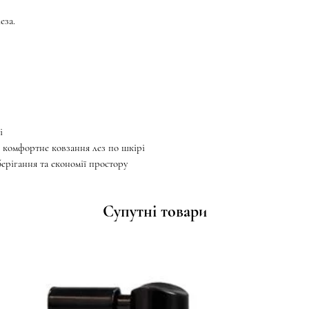
еза.
і
 комфортне ковзання лез по шкірі
ерігання та економії простору
Супутні товари