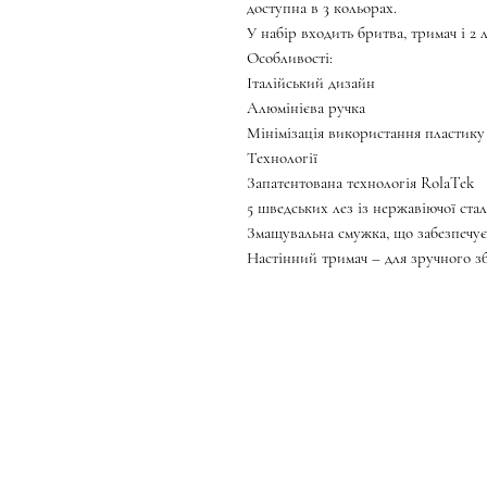
доступна в 3 кольорах.
У набір входить бритва, тримач і 2 л
Особливості:
Італійський дизайн
Алюмінієва ручка
Мінімізація використання пластику
Технології
Запатентована технологія RolaTek
5 шведських лез із нержавіючої стал
Змащувальна смужка, що забезпечує
Настінний тримач – для зручного зб