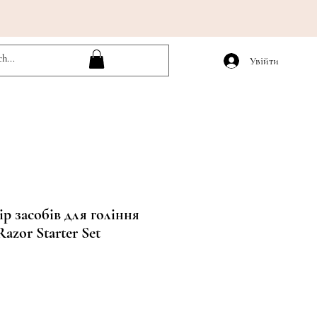
Увійти
р засобів для гоління
Razor Starter Set